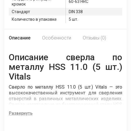
60-63 HRC
кромок
Стандарт
DIN 338
Количество в упаковке
5 шт.
Описание
Особенности
Отзывы (0)
Описание сверла по
металлу HSS 11.0 (5 шт.)
Vitals
Сверло по металлу HSS 11.0 (5 шт.) Vitals — это
высококачественный инструмент для сверления
отверстий в различных металлических изделиях.
Сверло изготовлено из быстрорежущей стали HSS
4241, которая обладает высокой твёрдостью,
Развернуть
износостойкостью и термостабильностью. Сверло
соответствует стандарту DIN 338, который
регламентирует геометрические параметры и