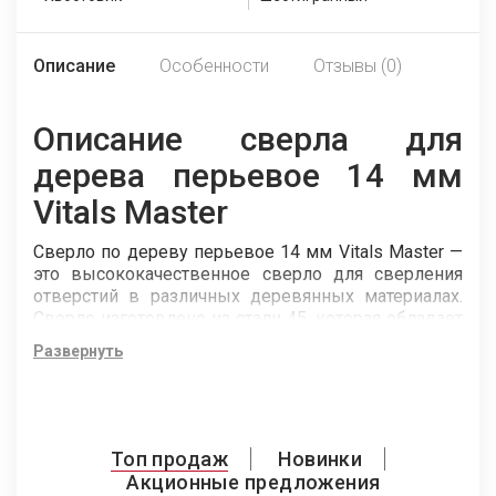
Описание
Особенности
Отзывы (0)
Описание сверла для
дерева перьевое 14 мм
Vitals Master
Сверло по дереву перьевое 14 мм Vitals Master —
это высококачественное сверло для сверления
отверстий в различных деревянных материалах.
Сверло изготовлено из стали 45, которая обладает
высокой прочностью и износостойкостью.
Развернуть
Твердость сверла составляет 45-49 HRC, что
гарантирует долгий срок службы и надёжную
работу. Длина сверла составляет 150 мм, что
позволяет сверлить отверстия достаточной
глубины. Сверло имеет шестигранный хвостовик
Топ продаж
Новинки
(HEX), который предотвращает проворачивание в
Акционные предложения
сверлильном патроне и обеспечивает удобный