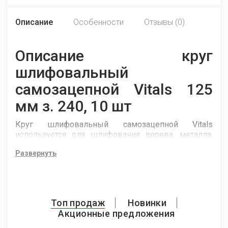
Описание
Особенности
Отзывы (0)
Описание круг
шлифовальный
самозацепной Vitals 125
мм з. 240, 10 шт
Круг шлифовальный самозацепной Vitals
используется для шлифования дерева, металла,
камня. Оснащен креплением «липучка».
Развернуть
Применяется совместно с дисками
универсальными на дрели или углошлифовальной
машине.
Топ продаж
Новинки
Акционные предложения