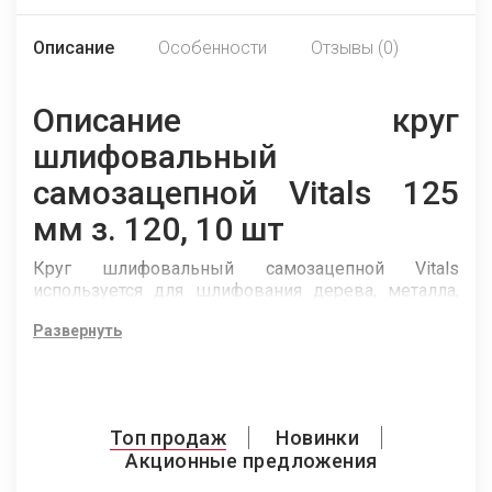
Описание
Особенности
Отзывы (0)
Описание круг
шлифовальный
самозацепной Vitals 125
мм з. 120, 10 шт
Круг шлифовальный самозацепной Vitals
используется для шлифования дерева, металла,
камня. Оснащен креплением «липучка».
Развернуть
Применяется совместно с дисками
универсальными на дрели или углошлифовальной
машине.
Топ продаж
Новинки
Акционные предложения