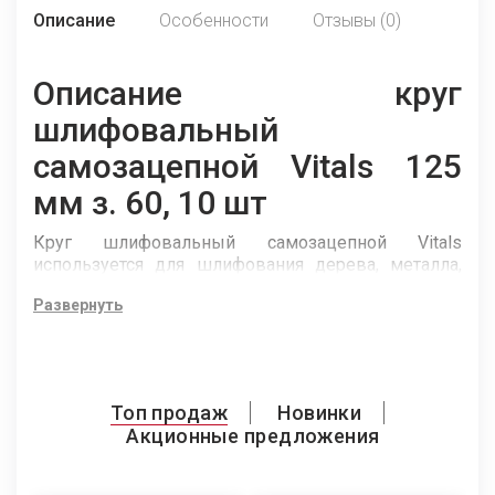
Описание
Особенности
Отзывы (0)
Описание круг
шлифовальный
самозацепной Vitals 125
мм з. 60, 10 шт
Круг шлифовальный самозацепной Vitals
используется для шлифования дерева, металла,
камня. Оснащен креплением «липучка».
Развернуть
Применяется совместно с дисками
универсальными на дрели или углошлифовальной
машине.
Топ продаж
Новинки
Акционные предложения