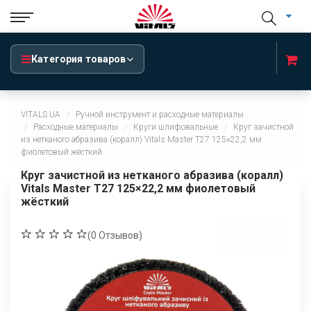
Категория товаров
VITALS.UA
Ручной инструмент и расходные материалы
Расходные материалы
Круги шлифовальные
Круг зачистной
из нетканого абразива (коралл) Vitals Master Т27 125×22,2 мм
фиолетовый жёсткий
Круг зачистной из нетканого абразива (коралл)
Vitals Master Т27 125×22,2 мм фиолетовый
жёсткий
(
0
Отзывов)