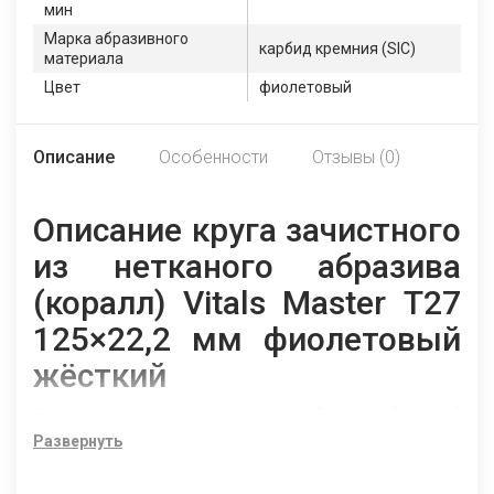
мин
Марка абразивного
карбид кремния (SIC)
материала
Цвет
фиолетовый
Описание
Особенности
Отзывы (0)
Описание круга зачистного
из нетканого абразива
(коралл) Vitals Master Т27
125×22,2 мм фиолетовый
жёсткий
Круг зачистной из нетканого абразива (коралл)
Vitals Master Т27 125×22,2 мм чёрный мягкий - это
Развернуть
круг для зачистки и полировки различных
поверхностей с помощью УШМ. Диск