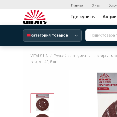
Главная
О нас
Сотру
Где купить
Акции
Категория товаров
VITALS.UA
Ручной инструмент и расходные ма
отв., з. - 40, 5 шт.