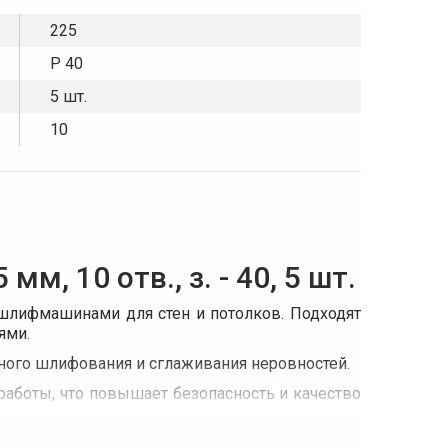
225
P 40
5 шт.
10
, 10 отв., з. - 40, 5 шт.
 шлифмашинами для стен и потолков. Подходят
ями.
чного шлифования и сглаживания неровностей.
аботы, что повышает безопасность и качество
х и износостойких материалов, используемых в