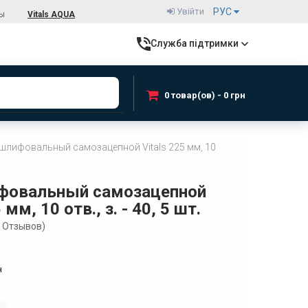
Увійти
РУС
ты
Vitals AQUA
Служба підтримки
0 товар(ов) - 0 грн
 шлифовальный самозацепной Vitals 225 мм, 10
ифовальный самозацепной
 мм, 10 отв., з. - 40, 5 шт.
Отзывов)
н