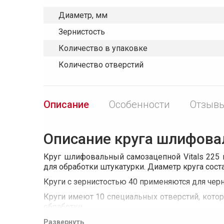
Диаметр, мм
Зернистость
Количество в упаковке
Количество отверстий
Описание
Особенности
Отзывы
Описание круга шлифовальн
Круг шлифовальный самозацепной Vitals 225 
для обработки штукатурки. Диаметр круга сост
Круги с зернистостью 40 применяются для чер
Круги имеют 10 специальных отверстий, кото
обработки.
Материал абразивной части круга - оксид алю
Развернуть