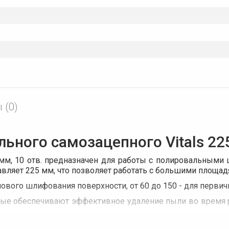
 (0)
ого самозацепного Vitals 225 мм
мм, 10 отв. предназначен для работы с полировальными
авляет 225 мм, что позволяет работать с большими площад
нового шлифования поверхности, от 60 до 150 - для перви
рые обеспечивают эффективное удаление пыли во время р
миния (корунд), который является одним из самых твёрды