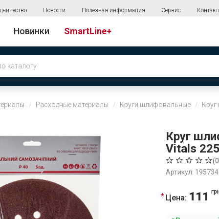
дничество
Новости
Полезная информация
Сервис
Контак
Новинки
SmartLine+
териалы
Расходные материалы
Круги шлифовальные
Круг
Круг шл
Vitals 225
(
0
Артикул: 195734
гр
111
Цена: