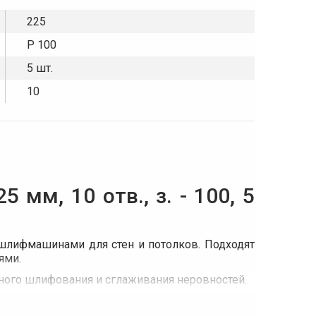
225
P 100
5 шт.
10
 мм, 10 отв., з. - 100, 5
 шлифмашинами для стен и потолков. Подходят
ями.
чного шлифования и сглаживания неровностей.
аботы, что повышает безопасность и качество