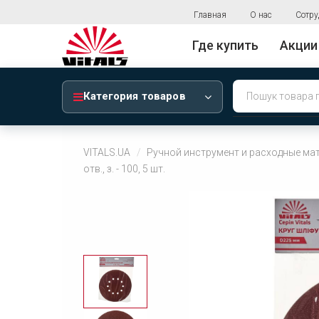
Главная
О нас
Сотру
Где купить
Акции
Категория товаров
VITALS.UA
Ручной инструмент и расходные ма
отв., з. - 100, 5 шт.