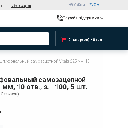
Увійти
РУС
ты
Vitals AQUA
Служба підтримки
0 товар(ов) - 0 грн
 шлифовальный самозацепной Vitals 225 мм, 10
ифовальный самозацепной
 мм, 10 отв., з. - 100, 5 шт.
Отзывов)
н