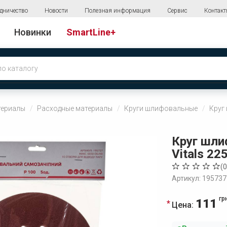
дничество
Новости
Полезная информация
Сервис
Контак
Новинки
SmartLine+
териалы
Расходные материалы
Круги шлифовальные
Круг
Круг шл
Vitals 225
(
0
Артикул: 195737
гр
111
Цена: