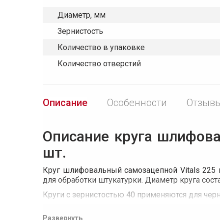
Диаметр, мм
Зернистость
Количество в упаковке
Количество отверстий
Описание
Особенности
Отзывы
Описание круга шлифоваль
шт.
Круг шлифовальный самозацепной Vitals 225 
для обработки штукатурки. Диаметр круга сост
Круги с зернистостью 40 применяются для чер
Круги имеют 10 специальных отверстий, кото
Развернуть
обработки.