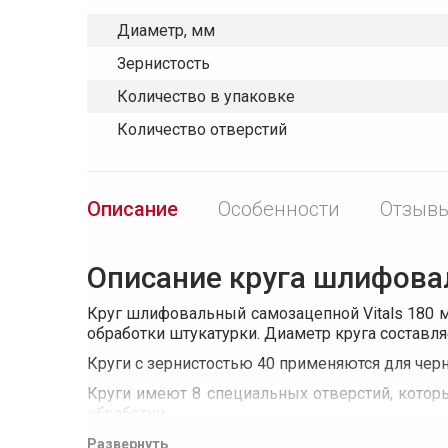
Диаметр, мм
Зернистость
Количество в упаковке
Количество отверстий
Описание
Особенности
Отзывы
Описание круга шлифоваль
Круг шлифовальный самозацепной Vitals 180 м
обработки штукатурки. Диаметр круга составля
Круги с зернистостью 40 применяются для чер
Круги имеют 8 специальных отверстий, котор
обработки.
Материал абразивной части круга - оксид алю
Развернуть