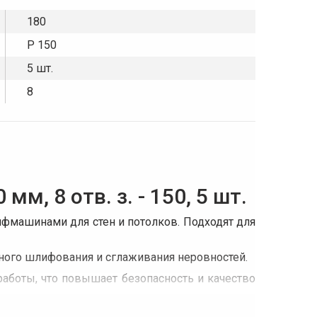
180
P 150
5 шт.
8
м, 8 отв. з. - 150, 5 шт.
ифмашинами для стен и потолков. Подходят для
чного шлифования и сглаживания неровностей.
аботы, что повышает безопасность и качество
х и износостойких материалов, используемых в