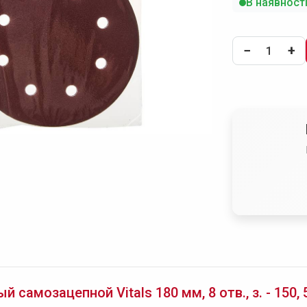
В наявност
−
+
самозацепной Vitals 180 мм, 8 отв., з. - 150, 