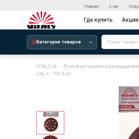
Главная
О нас
Сотру
Где купить
Акции
Категория товаров
VITALS.UA
Ручной инструмент и расходные ма
отв., з. - 150, 5 шт.