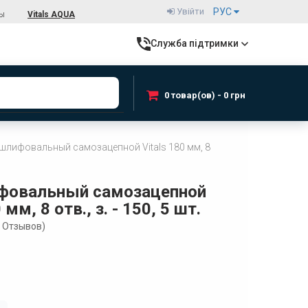
Увійти
РУС
ты
Vitals AQUA
Служба підтримки
0 товар(ов) - 0 грн
 шлифовальный самозацепной Vitals 180 мм, 8
ифовальный самозацепной
 мм, 8 отв., з. - 150, 5 шт.
Отзывов)