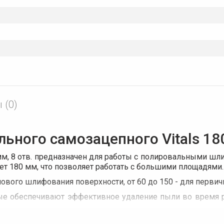
 (0)
ного самозацепного Vitals 180 м
м, 8 отв. предназначен для работы с полировальными шл
ет 180 мм, что позволяет работать с большими площадями.
нового шлифования поверхности, от 60 до 150 - для перви
ые обеспечивают эффективное удаление пыли во время р
миния (корунд), который является одним из самых твёрды