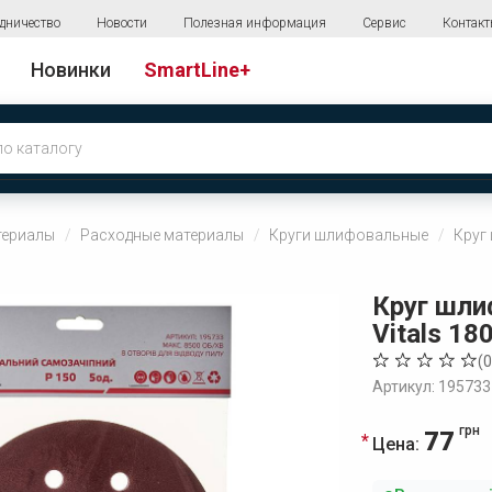
дничество
Новости
Полезная информация
Сервис
Контак
Новинки
SmartLine+
териалы
Расходные материалы
Круги шлифовальные
Круг
Круг шл
Vitals 180
(
0
Артикул: 195733
грн
77
Цена: