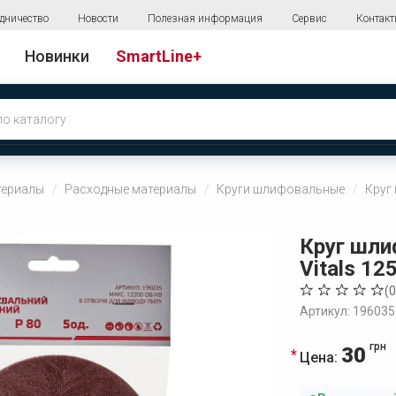
дничество
Новости
Полезная информация
Сервис
Контак
Новинки
SmartLine+
териалы
Расходные материалы
Круги шлифовальные
Круг
Круг шл
Vitals 125
(
0
Артикул: 196035
грн
30
Цена: