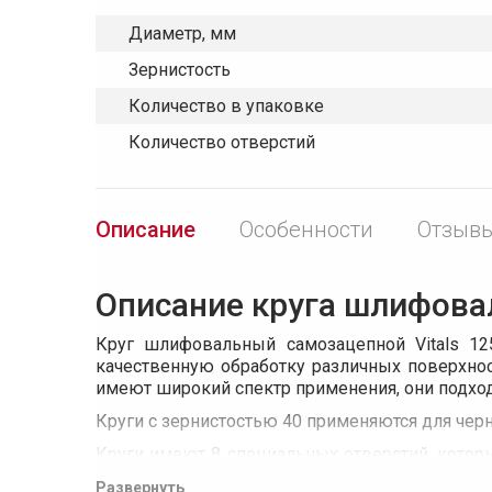
Диаметр, мм
Зернистость
Количество в упаковке
Количество отверстий
Описание
Особенности
Отзывы
Описание круга шлифовальн
Круг шлифовальный самозацепной Vitals 1
качественную обработку различных поверхно
имеют широкий спектр применения, они подходя
Круги с зернистостью 40 применяются для чер
Круги имеют 8 специальных отверстий, котор
обработки.
Развернуть