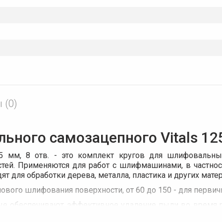
 (0)
ого самозацепного Vitals 125 мм
25 мм, 8 отв. - это комплект кругов для шлифовальн
стей. Применяются для работ с шлифмашинами, в частн
т для обработки дерева, металла, пластика и других мате
нового шлифования поверхности, от 60 до 150 - для перви
ые обеспечивают эффективное удаление пыли во время р