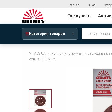
Главная
О нас
Сотру
Где купить
Акции
Категория товаров
VITALS.UA
Ручной инструмент и расходные ма
отв., з. - 80, 5 шт.