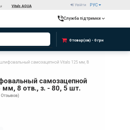
Увійти
РУС
ты
Vitals AQUA
Служба підтримки
0 товар(ов) - 0 грн
 шлифовальный самозацепной Vitals 125 мм, 8
ифовальный самозацепной
 мм, 8 отв., з. - 80, 5 шт.
Отзывов)