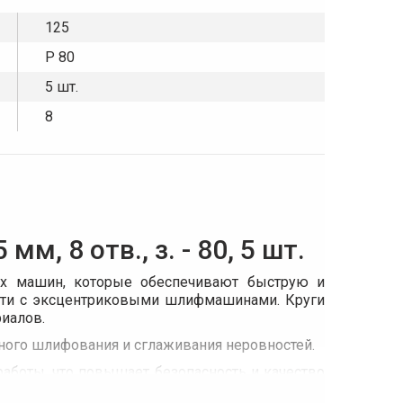
125
P 80
5 шт.
8
, 8 отв., з. - 80, 5 шт.
ых машин, которые обеспечивают быструю и
ости с эксцентриковыми шлифмашинами. Круги
риалов.
чного шлифования и сглаживания неровностей.
аботы, что повышает безопасность и качество