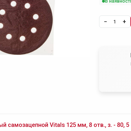
В наявност
−
+
самозацепной Vitals 125 мм, 8 отв., з. - 80, 5