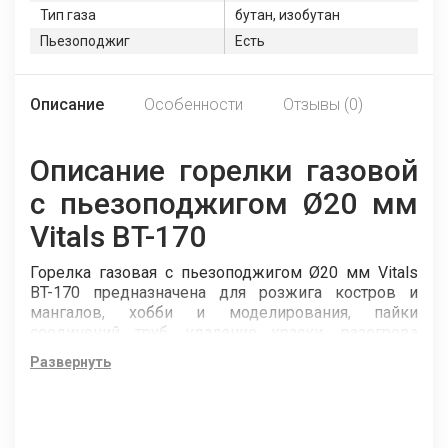
Тип газа
бутан, изобутан
Пьезоподжиг
Есть
Описание
Особенности
Отзывы (0)
Описание горелки газовой
с пьезоподжигом Ø20 мм
Vitals BT-170
Горелка газовая с пьезоподжигом Ø20 мм Vitals
BT-170 предназначена для розжига костров и
мангалов, хобби и моделирования, пайки
соединений труб, удаление краски, разогрева
замерзших водопроводных труб.
Развернуть
Корпус горелки полностью изготовлен из металла
и защищает изделие от механических
повреждений, что делает инструмент
долговечным и надежным.