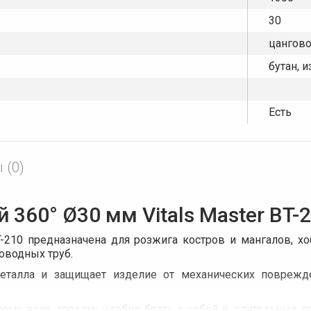
30
цангов
бутан, 
Есть
 (0)
 360° Ø30 мм Vitals Master BT-
T-210 предназначена для розжига костров и мангалов, х
оводных труб.
еталла и защищает изделие от механических поврежд
ому весу, горелку удобно брать с собой в длительные п