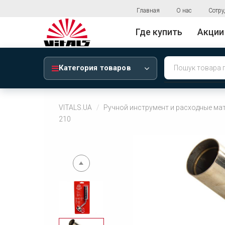
Главная
О нас
Сотру
Где купить
Акции
Категория товаров
VITALS.UA
Ручной инструмент и расходные ма
210