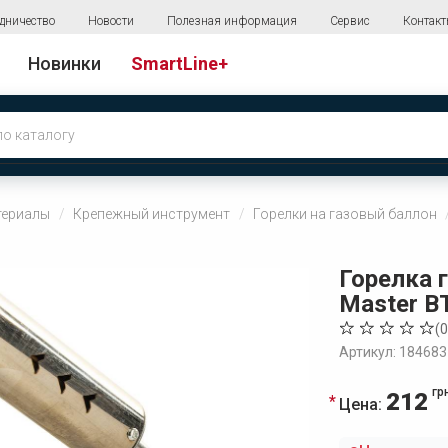
дничество
Новости
Полезная информация
Сервис
Контак
Новинки
SmartLine+
териалы
Крепежный инструмент
Горелки на газовый баллон
Горелка г
Master B
(
0
Артикул: 184683
гр
212
Цена: