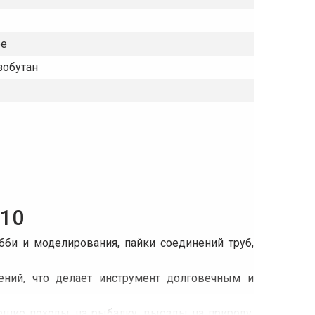
ое
изобутан
210
обби и моделирования, пайки соединений труб,
ений, что делает инструмент долговечным и
ешие походы, на рыбалку, выезды на природу.