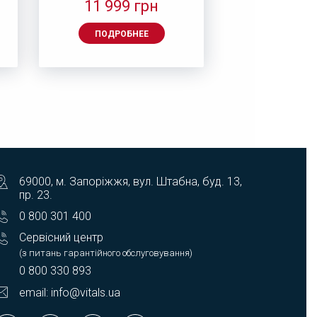
11 999 грн
6 845
ПОДРОБНЕЕ
ПОДРОБ
69000, м. Запоріжжя, вул. Штабна, буд. 13,
пр. 23.
0 800 301 400
Сервісний центр
(з питань гарантійного обслуговування)
0 800 330 893
email: info@vitals.ua