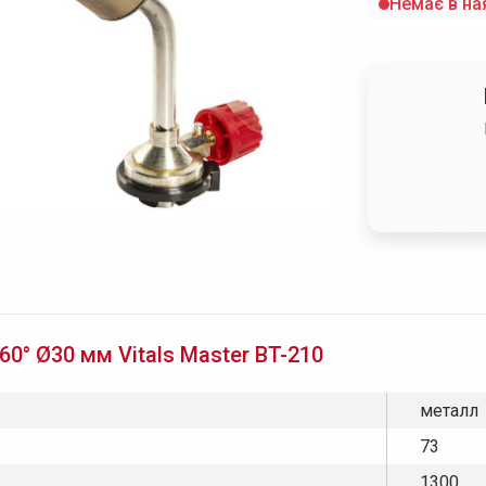
Немає в на
0° Ø30 мм Vitals Master BT-210
металл
73
1300