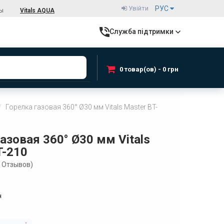
Увійти
РУС
ты
Vitals AQUA
Служба підтримки
0 товар(ов) - 0 грн
Горелка газовая 360° Ø30 мм Vitals Master BT-
азовая 360° Ø30 мм Vitals
T-210
Отзывов)
н