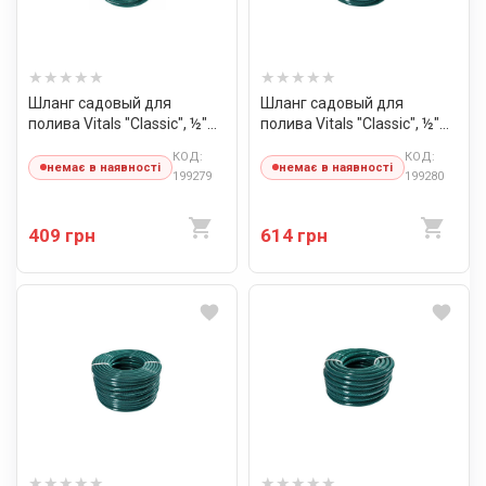
Шланг садовый для
Шланг садовый для
полива Vitals "Classic", ½"
полива Vitals "Classic", ½"
20 м
30 м
КОД:
КОД:
немає в наявності
немає в наявності
199279
199280
409 грн
614 грн