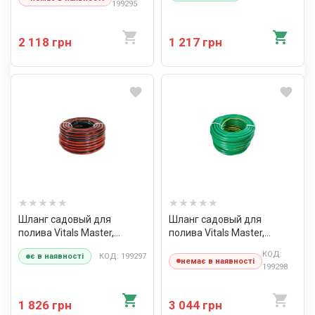
199295
2 118 грн
1 217 грн
Шланг садовый для
Шланг садовый для
полива Vitals Master,
полива Vitals Master,
"Quattro", ¾" 30 м
"Quattro", ¾" 50 м
КОД:
КОД: 199297
є в наявності
немає в наявності
199298
1 826 грн
3 044 грн