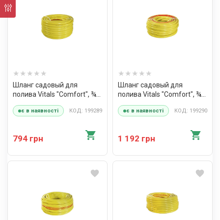
Шланг садовый для
Шланг садовый для
полива Vitals "Comfort", ¾"
полива Vitals "Comfort", ¾"
20 м
30 м
КОД: 199289
КОД: 199290
є в наявності
є в наявності
794 грн
1 192 грн