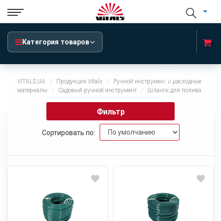
Категория товаров
x
VITALS.UA
Продукция Vitals
Ручной инструмент и расходные
материалы
Садовый ручной инструмент
Шланги для полива
Фильтр
Сортировать по: