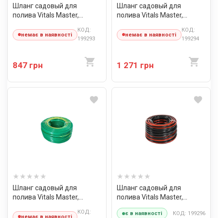
Шланг садовый для
Шланг садовый для
полива Vitals Master,
полива Vitals Master,
"Quattro", ½" 20 м
"Quattro", ½" 30 м
КОД:
КОД:
немає в наявності
немає в наявності
199293
199294
847 грн
1 271 грн
Шланг садовый для
Шланг садовый для
полива Vitals Master,
полива Vitals Master,
"Quattro", ½" 50 м
"Quattro", ¾" 20 м
КОД:
КОД: 199296
є в наявності
немає в наявності