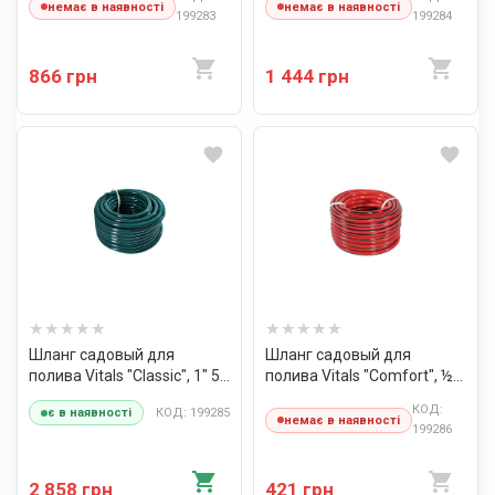
немає в наявності
немає в наявності
199283
199284
866 грн
1 444 грн
Шланг садовый для
Шланг садовый для
полива Vitals "Classic", 1" 50
полива Vitals "Comfort", ½"
м
20 м
КОД:
КОД: 199285
є в наявності
немає в наявності
199286
2 858 грн
421 грн