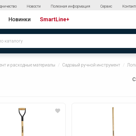
дничество
Новости
Полезная информация
Сервис
Контак
Новинки
SmartLine+
ент и расходные материалы
Садовый ручной инструмент
Лоп
С