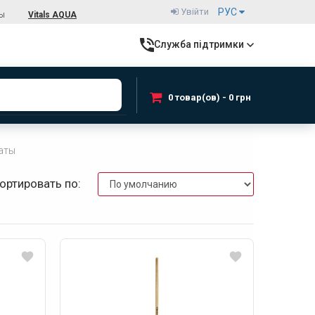
Увійти
РУС
ты
Vitals AQUA
Служба підтримки
0 товар(ов) - 0 грн
аты
ортировать по: