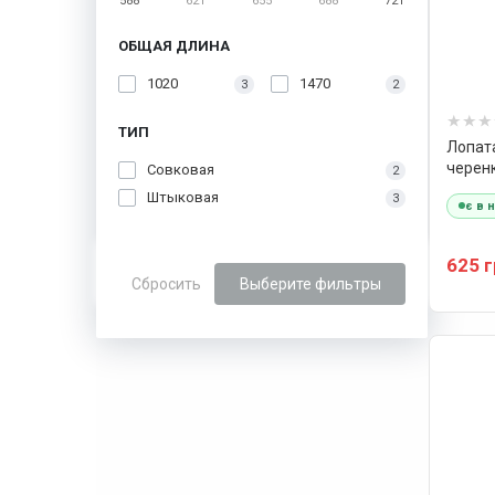
588
621
655
688
721
ОБЩАЯ ДЛИНА
1020
1470
3
2
ТИП
Лопат
черен
Совковая
2
мм Vit
Штыковая
3
є в 
625 
Сбросить
Выберите фильтры