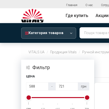
Главная
О нас
Сотру
Где купить
Акции
Категория товаров
VITALS.UA
Продукция Vitals
Ручной инструм
Фильтр
ЦЕНА
-
грн