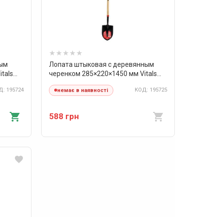
ным
Лопата штыковая с деревянным
tals
черенком 285×220×1450 мм Vitals
Master
: 195724
КОД: 195725
немає в наявності
588 грн