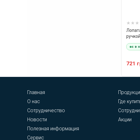
Лопат
ручкой
Maste
є в 
721 
Главная
Продукци
О нас
Где купит
Сотрудничество
Сотрудни
Новости
Акции
Полезная информация
Сервис