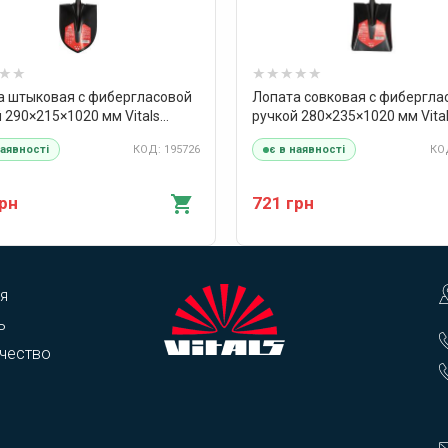
а штыковая с фибергласовой
Лопата совковая с фибергла
 290×215×1020 мм Vitals
ручкой 280×235×1020 мм Vita
r
Master
КОД: 195726
КОД
наявності
є в наявності
грн
721 грн
я
ь
чество