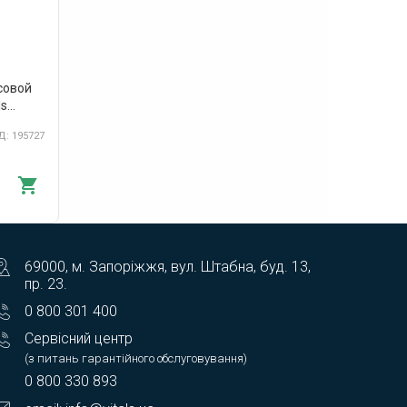
совой
ls
: 195727
69000, м. Запоріжжя, вул. Штабна, буд. 13,
пр. 23.
0 800 301 400
Сервісний центр
(з питань гарантійного обслуговування)
0 800 330 893