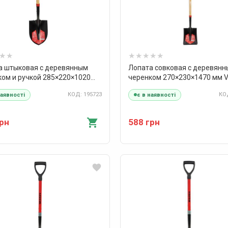
а штыковая с деревянным
Лопата совковая с деревян
ком и ручкой 285×220×1020
черенком 270×230×1470 мм Vi
als Master
Master
КОД: 195723
КОД
наявності
є в наявності
грн
588 грн