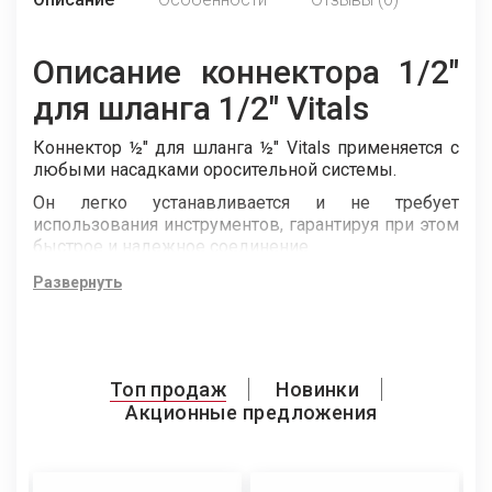
Описание коннектора 1/2"
для шланга 1/2" Vitals
Коннектор ½" для шланга ½" Vitals применяется с
любыми насадками оросительной системы.
Он легко устанавливается и не требует
использования инструментов, гарантируя при этом
быстрое и надежное соединение.
Изготовлен коннектор из высококачественного и
Развернуть
прочного пластика, что обеспечивает долгую
работу.
Топ продаж
Новинки
Акционные предложения