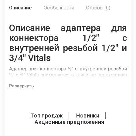
Описание
Особенности
Отзывы (0)
Описание адаптера для
коннектора 1/2" с
внутренней резьбой 1/2" и
3/4" Vitals
Адаптер для коннектора ½" с внутренней резьбой
½" и ¾" Vitals применяется в качестве переходника
между соединителем и водопроводной трубой или
Развернуть
краном с внутренней резьбой ½" и ¾".
Устройство упрощает монтаж поливочных систем.
Изготовлен из высококачественного и прочного
АБС-пластика для долгой работы. Уплотнительное
Топ продаж
Новинки
резиновое кольцо, обеспечивает полную
Акционные предложения
герметичность соединения.