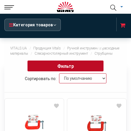
Категория товаров
x
VITALS.UA
Продукция Vitals
Ручной инструмент и расходные
материалы
Cлесарно-столярный инструмент
Струбцины
Фильтр
Сортировать по: