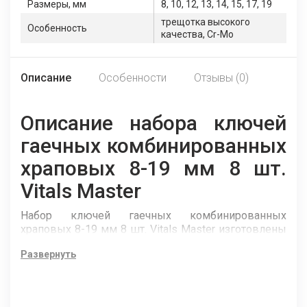
Размеры, мм
8, 10, 12, 13, 14, 15, 17, 19
трещотка высокого
Особенность
качества, Cr-Mo
Описание
Особенности
Отзывы (0)
Описание набора ключей
гаечных комбинированных
храповых 8-19 мм 8 шт.
Vitals Master
Набор ключей гаечных комбинированных
храповых 8-19 мм 8 шт. Vitals Master изготовлены
из высококачественной хромованадиевой стали и
Развернуть
широко применяются для работы с болтовыми
соединениями — откручивание и закручивание
гаек и болтов.
Рожковый ключ, находящийся с одной стороны,