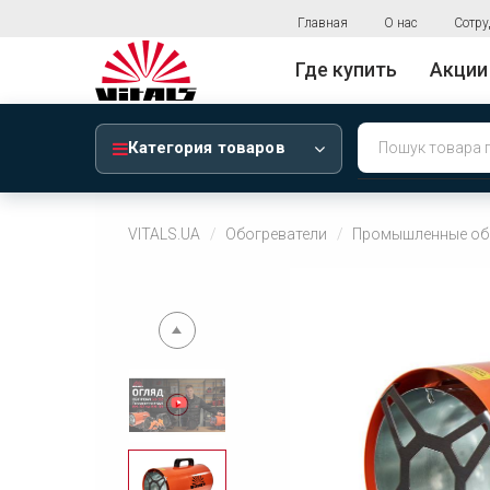
Главная
О нас
Сотру
Где купить
Акции
Категория товаров
VITALS.UA
Обогреватели
Промышленные об