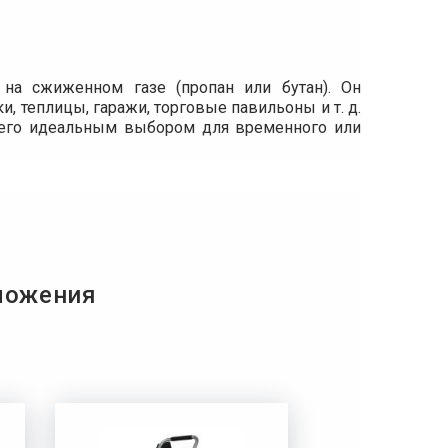
 на сжиженном газе (пропан или бутан). Он
 теплицы, гаражи, торговые павильоны и т. д.
т его идеальным выбором для временного или
ложения
 кВт, что позволяет эффективно обогревать
ов и достаточной теплоизоляции. Устройство
беспечивает равномерное распределение тепла
ева тепло подается сразу после запуска, без