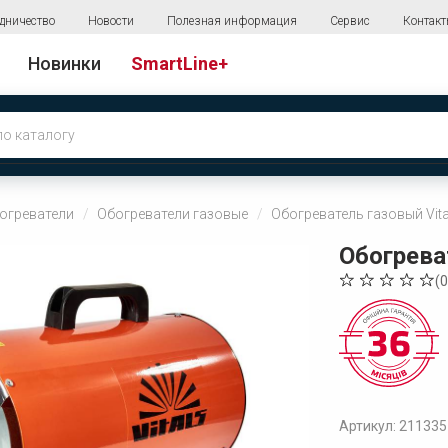
дничество
Новости
Полезная информация
Сервис
Контак
Новинки
SmartLine+
огреватели
Обогреватели газовые
Обогреватель газовый Vit
Обогрева
(
0
Артикул: 211335