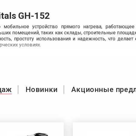
tals GH-152
о мобильное устройство прямого нагрева, работающее
ших помещений, таких как склады, строительные площадки,
ность, простоту использования и надежность, что делае
ческих условиях.
даж
Новинки
Акционные пред
Мощность и эффективность нагрева
Модель
Vitals GH-152
имеет тепловую мощность 17
площадь до 120 м² при высоте потолка до 3 метр
генерирует поток воздуха объемом 320 м³/ч, что о
по всему помещению. Благодаря прямому типу нагр
дополнительных задержек или времени на разогрев.