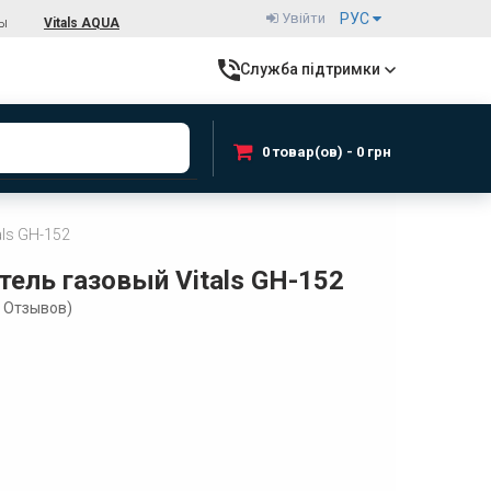
Увійти
РУС
ты
Vitals AQUA
Служба підтримки
0 товар(ов) - 0 грн
als GH-152
тель газовый Vitals GH-152
Отзывов)