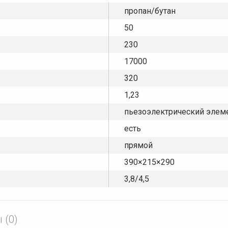
пропан/бутан
50
230
17000
320
1,23
пьезоэлектрический элем
есть
прямой
390×215×290
3,8/4,5
 (0)