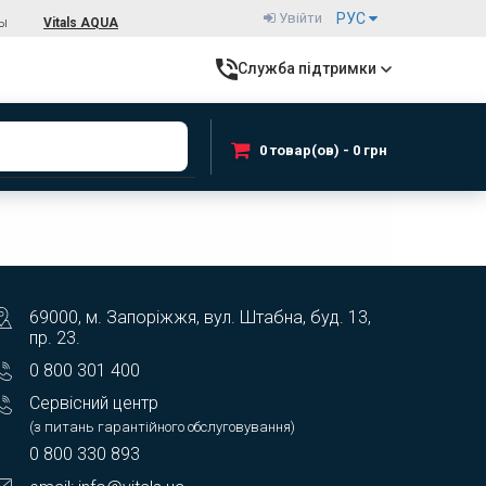
Увійти
РУС
ты
Vitals AQUA
Служба підтримки
0 товар(ов) - 0 грн
69000, м. Запоріжжя, вул. Штабна, буд. 13,
пр. 23.
0 800 301 400
Сервісний центр
(з питань гарантійного обслуговування)
0 800 330 893