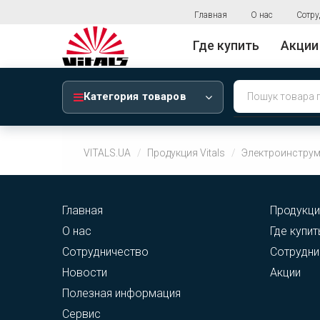
Главная
О нас
Сотру
Где купить
Акции
Категория товаров
VITALS.UA
Продукция Vitals
Электроинструм
Главная
Продукци
О нас
Где купит
Сотрудничество
Сотрудни
Новости
Акции
Полезная информация
Сервис