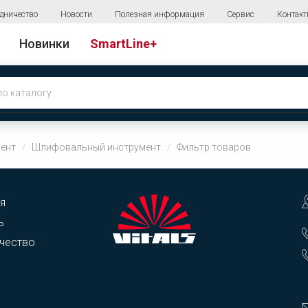
дничество
Новости
Полезная информация
Сервис
Контак
Новинки
SmartLine+
ент
Шлифовальный инструмент
Фильтр товаров
я
ь
чество