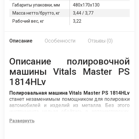
Габариты упаковки, мм
480х170х130
Масса нетто/брутто, кг
3,44 / 3,77
Рабочий вес, кг
3,22
Описание
Особенности
Отзывы (0)
Описание полировочной
машины Vitals Master PS
1814HLv
Полировальная машина Vitals Master PS 1814HLv
станет незаменимым помощником для полировки
автомобилей и изделий из металла. Без этого
инструмента нельзя обойтись в автомастерских,
где с его помощью эффективно устраняют
Развернуть
царапины и потертости с поверхности кузова,
проводят детейлинг и полировку фар.