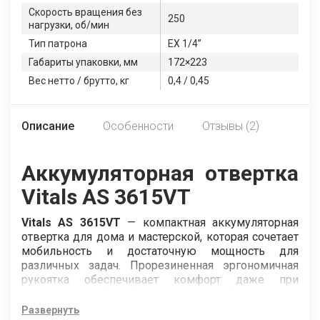
Скорость вращения без
250
нагрузки, об/мин
Тип патрона
EX 1/4”
Габариты упаковки, мм
172×223
Вес нетто / брутто, кг
0,4 / 0,45
Описание
Особенности
Отзывы (2)
Аккумуляторная отвертка
Vitals AS 3615VT
Vitals AS 3615VT
— компактная аккумуляторная
отвертка для дома и мастерской, которая сочетает
мобильность и достаточную мощность для
различных задач. Прорезиненная эргономичная
рукоятка обеспечивает комфорт даже при
длительной работе. Легкий вес и удобный дизайн
позволяют работать в труднодоступных местах
Развернуть