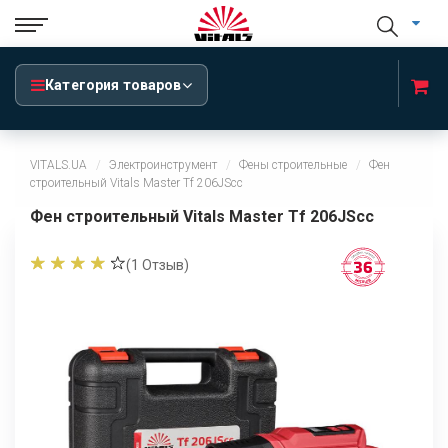
Категория товаров
VITALS.UA
Электроинструмент
Фены строительные
Фен
строительный Vitals Master Tf 206JScc
Фен строительный Vitals Master Tf 206JScc
(
1
Отзыв)