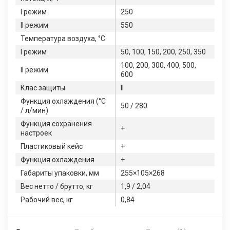
І режим
250
ІІ режим
550
Температура воздуха, °С
І режим
50, 100, 150, 200, 250, 350
100, 200, 300, 400, 500,
ІІ режим
600
Клас защиты
II
Функция охлаждения (°С
50 / 280
/ л/мин)
Функция сохранения
+
настроек
Пластиковый кейс
+
Функция охлаждения
+
Габариты упаковки, мм
255×105×268
Вес нетто / брутто, кг
1,9 / 2,04
Рабочий вес, кг
0,84