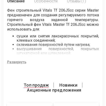
Описание
Особенности
Отзывы (1)
Фен строительный Vitals Tf 206JScc серии Master
предназначен для создания регулируемого потока
горячего воздуха заданной температуры.
Строительный фен Vitals Master Tf 206JScc можно
использовать для:
сушки или снятия лакокрасочных покрытий,
клеевых соединений;
склеивания поверхностей путем нагрева;
высушивания поверхностей, покрытых
штукатуркой или шпаклевкой;
сушки изделий из гипса и других материалов,
за исключением горючих;
Развернуть
монтажа пластиковых окантовок, труб и
других деталей методом горячей усадки;
посадки с нагревом;
горячей деформации;
размораживания труб;
Топ продаж
Новинки
разъема резьбовых соединений;
Акционные предложения
пайки;
лужения;
дезинфекции.