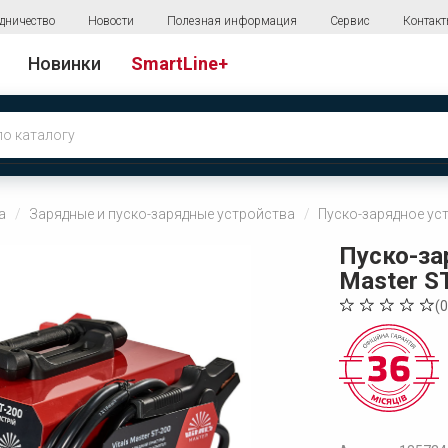
дничество
Новости
Полезная информация
Сервис
Контак
Новинки
SmartLine+
а
Зарядные и пуско-зарядные устройства
Пуско-зарядное уст
Пуско-за
Master S
(
0