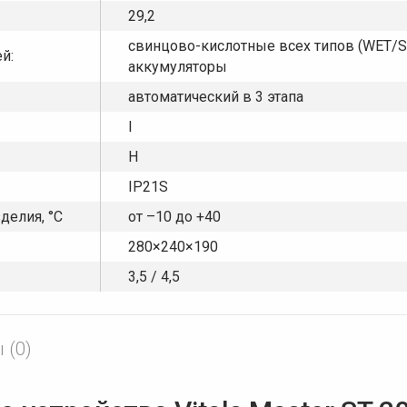
29,2
свинцово-кислотные всех типов (WET/STD
й:
аккумуляторы
автоматический в 3 этапа
І
Н
IP21S
делия, °C
от –10 до +40
280×240×190
3,5 / 4,5
 (0)