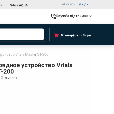
Увійти
РУС
ты
Vitals AQUA
Служба підтримки
0 товар(ов) - 0 грн
ройство Vitals Master ST-200
рядное устройство Vitals
T-200
Отзывов)