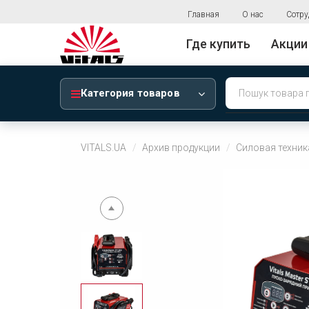
Главная
О нас
Сотру
Где купить
Акции
Категория товаров
VITALS.UA
Архив продукции
Силовая техник