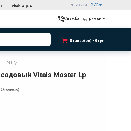
Увійти
РУС
ты
Vitals AQUA
Служба підтримки
0 товар(ов) - 0 грн
 Lp 2412y
садовый Vitals Master Lp
Отзывов)