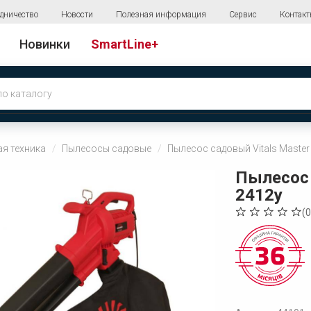
дничество
Новости
Полезная информация
Сервис
Контак
Новинки
SmartLine+
я техника
Пылесосы садовые
Пылесос садовый Vitals Master
Пылесос 
2412y
(
0