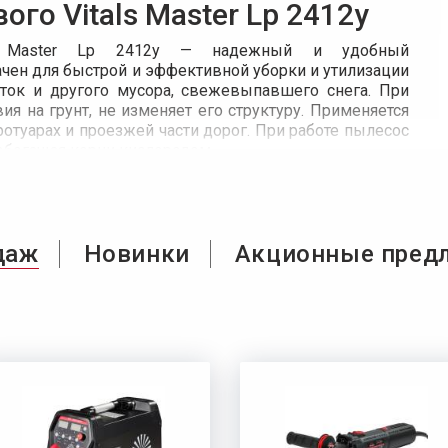
го Vitals Master Lp 2412y
ls Master Lp 2412y — надежный и удобный
чен для быстрой и эффективной уборки и утилизации
ток и другого мусора, свежевыпавшего снега. При
я на грунт, не изменяет его структуру. Применяется
ротуарах и проезжей части дорог. При работе пылесос
 обогащая корни кислородом.
стью: может работать в трех режимах — всасывание,
чу можно использовать для удобрения участка.
ктеризуется высоким качеством сборки, надежностью.
даж
Новинки
Акционные пред
 преимуществами перед бензиновым — простотой
 бензина, более низким уровнем шума. Электрический
налога.