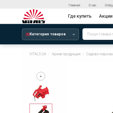
Главная
О нас
Сотру
Где купить
Акции
Категория товаров
VITALS.UA
Архив продукции
Садово-паркова