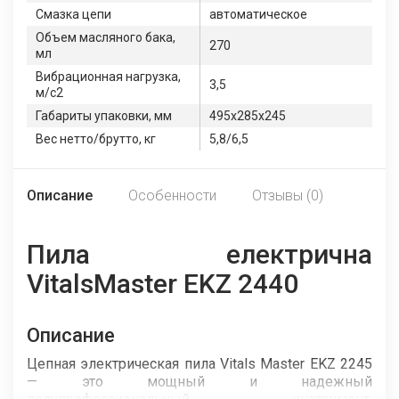
Смазка цепи
автоматическое
Объем масляного бака,
270
мл
Вибрационная нагрузка,
3,5
м/c2
Габариты упаковки, мм
495х285х245
Вес нетто/брутто, кг
5,8/6,5
Описание
Особенности
Отзывы (0)
Пила електрична
VitalsMaster EKZ 2440
Описание
Цепная электрическая пила Vitals Master EKZ 2245
— это мощный и надежный