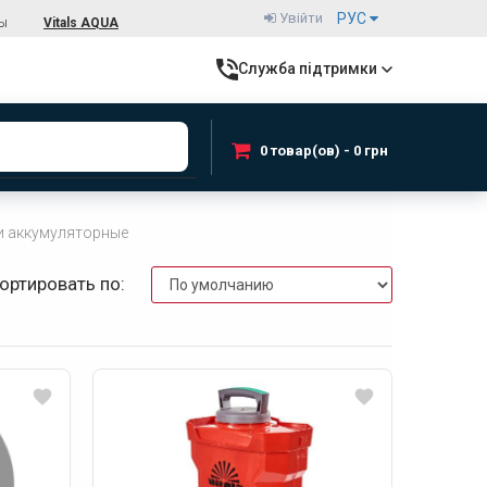
Увійти
РУС
ты
Vitals AQUA
Служба підтримки
0 товар(ов) - 0 грн
и аккумуляторные
ортировать по: