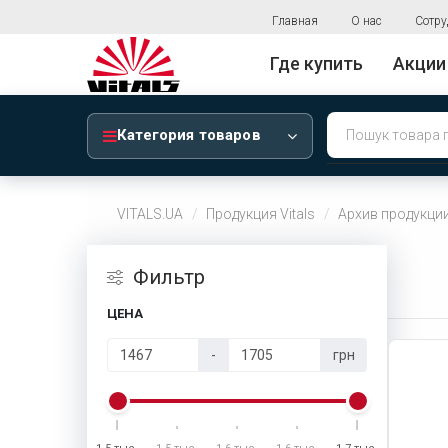
Главная
О нас
Сотру
Где купить
Акции
Категория товаров
VITALS.UA
Продукция Vitals
Архив продукци
Фильтр
ЦЕНА
-
грн