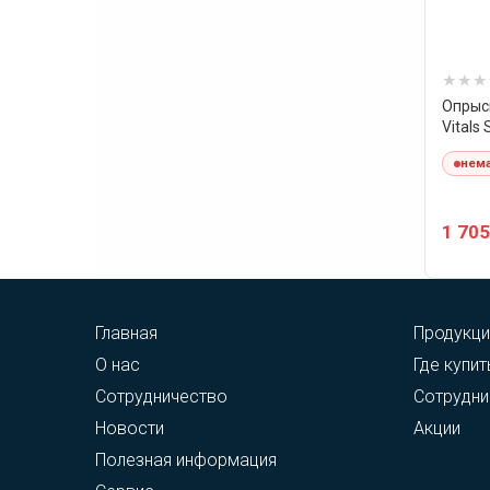
Опрыс
Vitals
нема
1 705
Главная
Продукци
О нас
Где купит
Сотрудничество
Сотрудни
Новости
Акции
Полезная информация