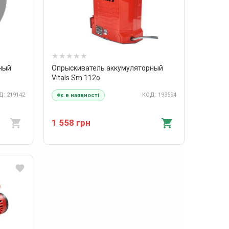
ный
Опрыскиватель аккумуляторный
Vitals Sm 112о
: 219142
КОД: 193594
є в наявності
1 558 грн