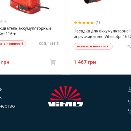
(1)
киватель аккумуляторный
Насадка для аккумуляторног
 Sm 116m
опрыскивателя Vitals Spr 16
КОД: 161415
є в наявності
КОД
немає в наявності
 грн
1 467 грн
я
ь
чество