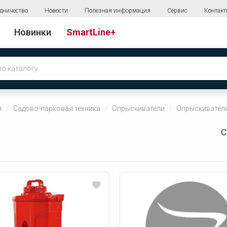
дничество
Новости
Полезная информация
Сервис
Контак
Новинки
SmartLine+
и
Садово-парковая техника
Опрыскиватели
Опрыскивател
С