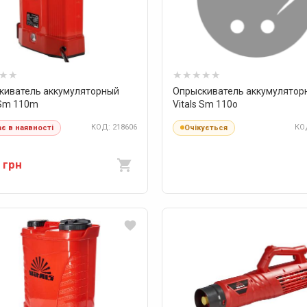
киватель аккумуляторный
Опрыскиватель аккумулятор
 Sm 110m
Vitals Sm 110о
КОД: 218606
КОД
є в наявності
Очікується
 грн