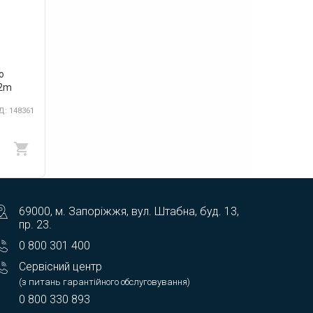
о
12m
: 148361
69000, м. Запоріжжя, вул. Штабна, буд. 13,
пр. 23.
0 800 301 400
Сервісний центр
(з питань гарантійного обслуговування)
0 800 330 893