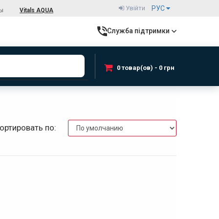
Увійти
РУС
ты
Vitals AQUA
Служба підтримки
0 товар(ов) - 0 грн
ортировать по: