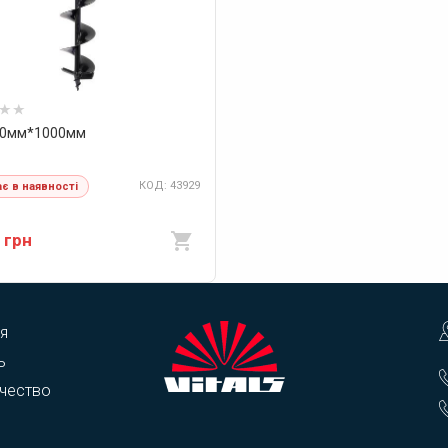
50мм*1000мм
КОД: 43929
є в наявності
 грн
я
ь
чество