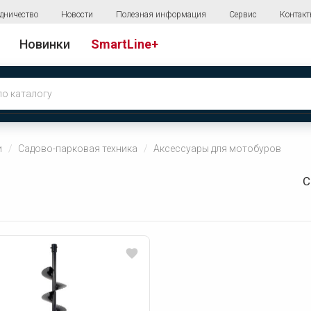
дничество
Новости
Полезная информация
Сервис
Контак
Новинки
SmartLine+
и
Садово-парковая техника
Аксессуары для мотобуров
С