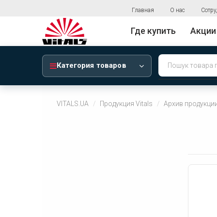
Главная
О нас
Сотру
Где купить
Акции
Категория товаров
VITALS.UA
Продукция Vitals
Архив продукци