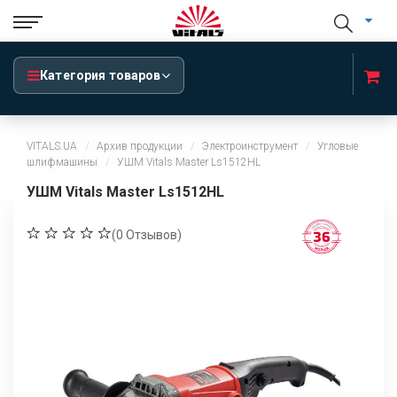
Категория товаров
VITALS.UA
Архив продукции
Электроинструмент
Угловые
шлифмашины
УШМ Vitals Master Ls1512HL
УШМ Vitals Master Ls1512HL
(
0
Отзывов)