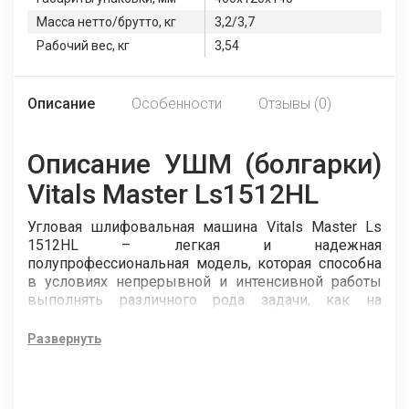
Масса нетто/брутто, кг
3,2/3,7
Рабочий вес, кг
3,54
Описание
Особенности
Отзывы (0)
Описание УШМ (болгарки)
Vitals Master Ls1512HL
Угловая шлифовальная машина Vitals Master Ls
1512HL – легкая и надежная
полупрофессиональная модель, которая способна
в условиях непрерывной и интенсивной работы
выполнять различного рода задачи, как на
небольшом производстве, так и в домашних
условиях.
Развернуть
Модель Vitals Master Ls 1512HL характеризуется
большой мощностью (1150 Вт), высокой
эффективностью и удобством работы, а также