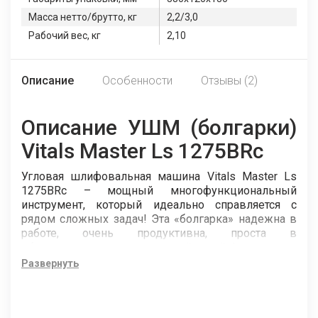
Масса нетто/брутто, кг
2,2/3,0
Рабочий вес, кг
2,10
Описание
Особенности
Отзывы (2)
Описание УШМ (болгарки)
Vitals Master Ls 1275BRc
Угловая шлифовальная машина Vitals Master Ls
1275BRc – мощный многофункциональный
инструмент, который идеально справляется с
рядом сложных задач! Эта «болгарка» надежна в
работе, очень продуктивна, проста в
обслуживании, имеет стильный дизайн!
Развернуть
На что способна УШМ Vitals Master Ls 1275BRc?
Эта модель произведена с соблюдением всех
требований безопасности и прекрасно работает с