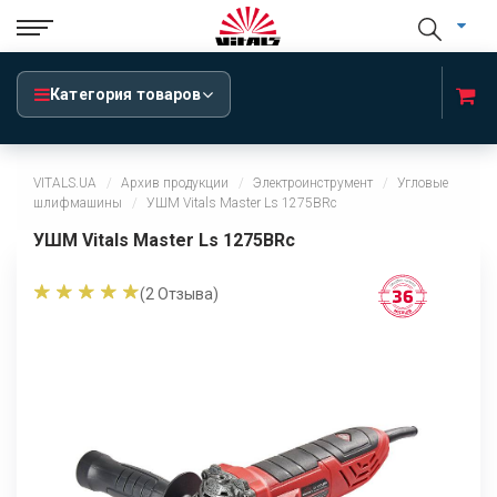
Категория товаров
VITALS.UA
Архив продукции
Электроинструмент
Угловые
шлифмашины
УШМ Vitals Master Ls 1275BRc
УШМ Vitals Master Ls 1275BRc
(
2
Отзыва)