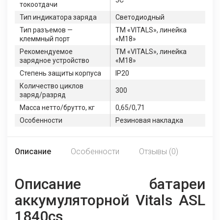
5C
токоотдачи
Тип индикатора заряда
Светодиодный
Тип разъемов —
TM «VITALS», линейка
клеммный порт
«M18»
Рекомендуемое
TM «VITALS», линейка
зарядное устройство
«M18»
Степень защиты корпуса
IP20
Количество циклов
300
заряд/разряд
Масса нетто/брутто, кг
0,65/0,71
Особенности
Резиновая накладка
Описание
Особенности
Отзывы (0)
Описание батареи
аккумуляторной Vitals ASL
1840cs