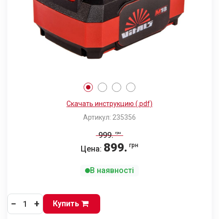
Скачать инструкцию (.pdf)
Артикул: 235356
999
.
грн
899
.
грн
Цена:
В наявності
−
+
Купить