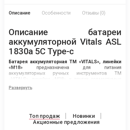
Описание
Особенности
Отзывы (0)
Описание батареи
аккумуляторной Vitals ASL
1830a 5С Type-c
Батарея аккумуляторная ТМ «VITALS», линейки
«М18»
предназначена для питания
аккумуляторных ручных инструментов ТМ
«VITALS», линейки «М18» и других совместимых
изделий.
Развернуть
Для восстановления запаса энергии с батареей
совместимы зарядные устройства ТМ «VITALS»,
линейки «М18» и подобные. Возможно
возобновление заряда через двусторонний USB
Топ продаж
Новинки
Type-C интерфейс, обеспечивающий удобство и
Акционные предложения
универсальность использования.