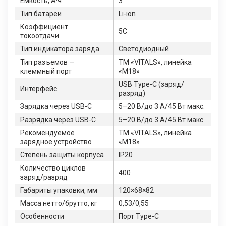
Емкость, А·ч
3
Тип батареи
Li-ion
Коэффициент
5C
токоотдачи
Тип индикатора заряда
Светодиодный
Тип разъемов —
TM «VITALS», линейка
клеммный порт
«M18»
USB Type-C (заряд/
Интерфейс
разряд)
Зарядка через USB-C
5–20 В/до 3 A/45 Вт макс.
Разрядка через USB-C
5–20 В/до 3 A/45 Вт макс.
Рекомендуемое
TM «VITALS», линейка
зарядное устройство
«M18»
Степень защиты корпуса
IP20
Количество циклов
400
заряд/разряд
Габариты упаковки, мм
120×68×82
Масса нетто/брутто, кг
0,53/0,55
Особенности
Порт Type-C