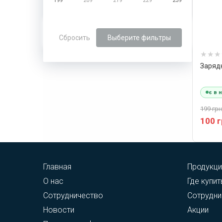
199
209
219
229
239
Сбросить
Выберите фильтры
Зарядн
є в 
199 грн
100 
Главная
Продукци
О нас
Где купит
Сотрудничество
Сотрудни
Новости
Акции