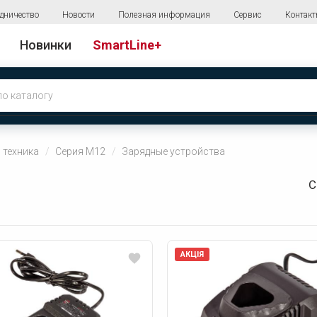
дничество
Новости
Полезная информация
Сервис
Контак
Новинки
SmartLine+
 техника
Серия М12
Зарядные устройства
С
АКЦІЯ