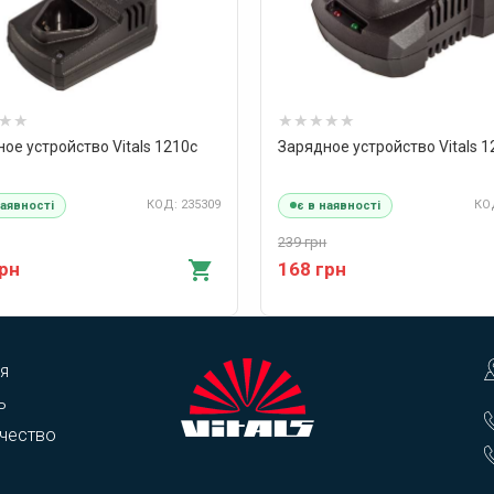
ое устройство Vitals 1210c
Зарядное устройство Vitals 1
КОД: 235309
КОД
наявності
є в наявності
239 грн
грн
168 грн
я
ь
чество