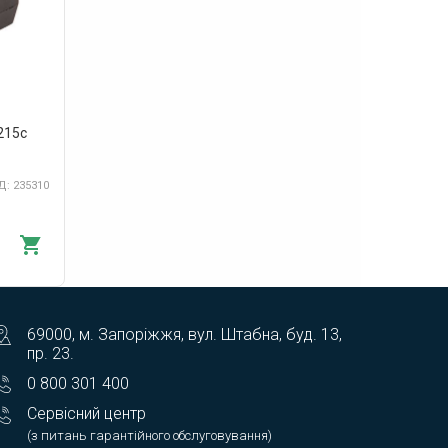
215c
: 235310
69000, м. Запоріжжя, вул. Штабна, буд. 13,
пр. 23.
0 800 301 400
Сервісний центр
(з питань гарантійного обслуговування)