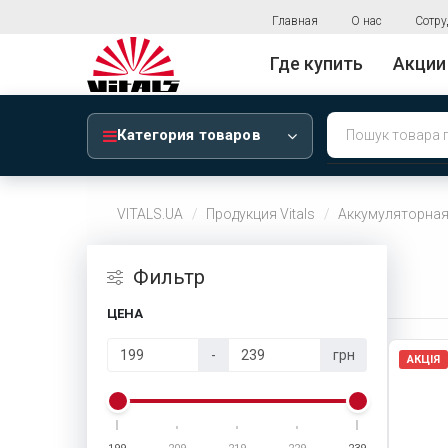
Главная
О нас
Сотру
Где купить
Акции
Категория товаров
VITALS.UA
Продукция Vitals
Аккумуляторная
Фильтр
ЦЕНА
-
грн
АКЦІЯ