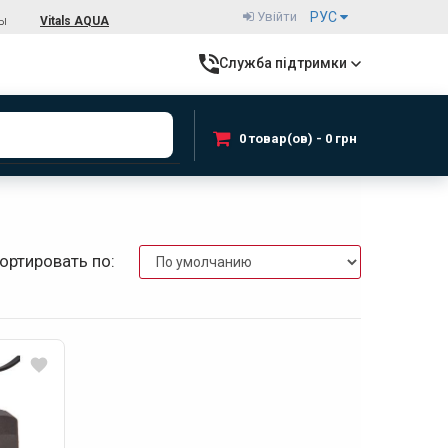
Увійти
РУС
ты
Vitals AQUA
Служба підтримки
0 товар(ов) - 0 грн
ортировать по: