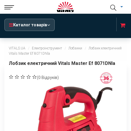
Каталог товарів
VITALS.UA
Електроінструмент
Лобзики
Лобзик електричний
Vitals Master Ef 8071DNla
Лобзик електричний Vitals Master Ef 8071DNla
(
0
Відруків)