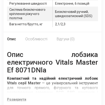
Регулювання швидкості
Електронне, 6 позицій
Система безключового
Безключовий ручний,
кріплення ріжучого
швидкозатискний (SDS)
полотна
Вага нетто/брутто, кг
2,1/2,3
Опис
Особливості
Відгуки (0)
Опис лобзика
електричного Vitals Master
Ef 8071DNla
Компактний та надійний електричний лобзик
Vitals серії Master
— це універсальний інструмент
для точного прямого, фігурного та кутового
розпилювання деревини, ДСП, ДВП, пластиків і
металів. Модель Ef 8071DNla оснащена потужним
Розвернути
двигуном, маятниковим ходом та лазерним