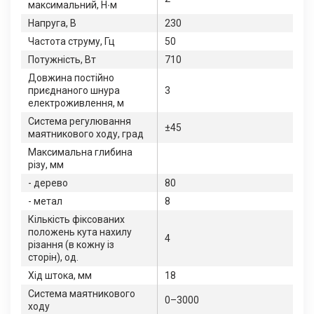
максимальний, Н∙м
Напруга, В
230
Частота струму, Гц
50
Потужність, Вт
710
Довжина постійно
приєднаного шнура
3
електроживлення, м
Система регулювання
±45
маятникового ходу, град
Максимальна глибина
різу, мм
- дерево
80
- метал
8
Кількість фіксованих
положень кута нахилу
4
різання (в кожну із
сторін), од.
Хід штока, мм
18
Система маятникового
0–3000
ходу