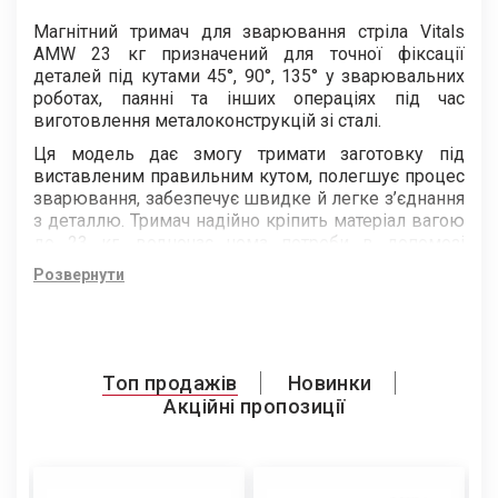
Магнітний тримач для зварювання стріла Vitals
AMW 23 кг призначений для точної фіксації
деталей під кутами 45°, 90°, 135° у зварювальних
роботах, паянні та інших операціях під час
виготовлення металоконструкцій зі сталі.
Ця модель дає змогу тримати заготовку під
виставленим правильним кутом, полегшує процес
зварювання, забезпечує швидке й легке з’єднання
з деталлю. Тримач надійно кріпить матеріал вагою
до 23 кг, водночас нема потреби в допомозі
сторонньої людини.
Розвернути
Топ продажів
Новинки
Акційні пропозиції