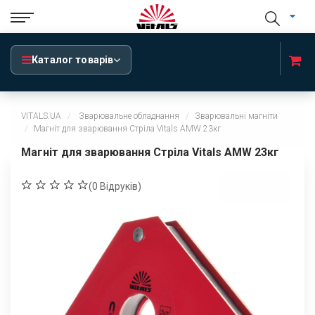
Каталог товарів
VITALS.UA
Зварювальне обладнання
Зварювальні магніти
Магніт для зварювання Стріла Vitals AMW 23кг
Магніт для зварювання Стріла Vitals AMW 23кг
(
0
Відруків)