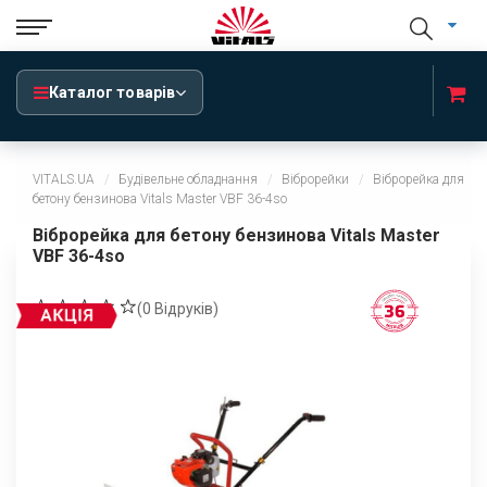
Каталог товарів
VITALS.UA
Будівельне обладнання
Віброрейки
Віброрейка для
бетону бензинова Vitals Master VBF 36-4so
Віброрейка для бетону бензинова Vitals Master
VBF 36-4so
(
0
Відруків)