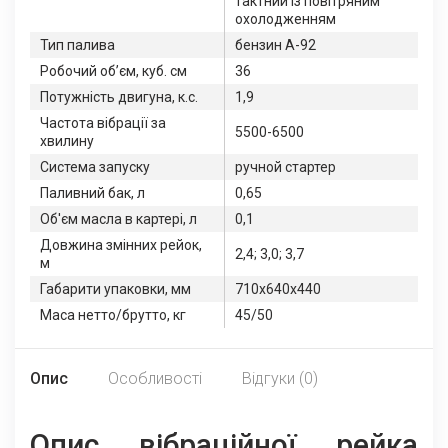
тактний із повітряним
охолодженням
Тип палива
бензин А-92
Робочий об’єм, куб. см
36
Потужність двигуна, к.с.
1,9
Частота вібрації за
5500-6500
хвилину
Система запуску
ручной стартер
Паливний бак, л
0,65
Об'єм масла в картері, л
0,1
Довжина змінних рейок,
2,4; 3,0; 3,7
м
Габарити упаковки, мм
710х640х440
Маса нетто/брутто, кг
45/50
Опис
Особливості
Відгуки (0)
Опис вібраційної рейка