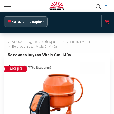
Каталог товарів
VITALS.UA
Будівельне обладнання
Бетонозмішувачі
Бетонозмішувач Vitals Cm-140a
Бетонозмішувач Vitals Cm-140a
(
0
Відруків)