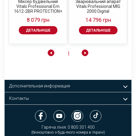
Міксер будівельний
Зварювальний апарат
ДЕТАЛЬНІШЕ
ДЕТАЛЬНІШЕ
ДЕТАЛЬНІШЕ
ДЕТАЛЬНІШЕ
Sm
Vitals Professional Em
Vitals Professional MIG
1612-2BR PROTECTION+
2000 Digital
8 079 грн
14 796 грн
ДЕТАЛЬНІШЕ
ДЕТАЛЬНІШЕ
Дополнительная информация
Контакты
Гаряча лінія:
0 800 301 400
(безкоштовно з будь-якого номера в Україні)