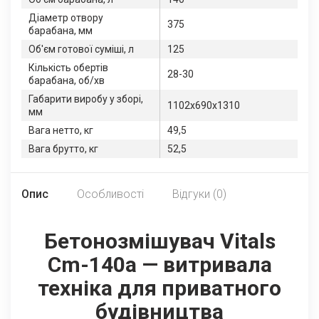
Діаметр отвору
375
барабана, мм
Об'єм готової суміші, л
125
Кількість обертів
28-30
барабана, об/хв
Габарити виробу у зборі,
1102х690х1310
мм
Вага нетто, кг
49,5
Вага брутто, кг
52,5
Опис
Особливості
Відгуки (0)
Бетонозмішувач Vitals
Cm-140a — витривала
техніка для приватного
будівництва