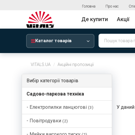
Головна
Про нас
Спі
Де купити
Акції
Каталог товарів
VITALS.UA
Акційні пропозиції
Вибір категорії товарів
Садово-паркова техніка
- Електропилки ланцюгові
У даний
(3)
- Повітродувки
(2)
- Мийки високого тиску
(2)