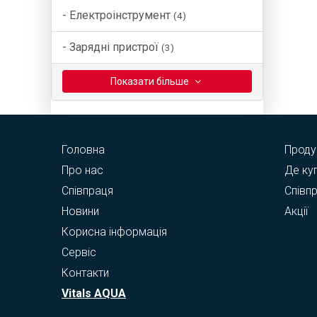
- Електроінструмент
(4)
- Зарядні пристрої
(3)
Показати бiльше
Головна
Проду
Про нас
Де ку
Співпраця
Співп
Новини
Акції
Корисна інформація
Сервіс
Контакти
Vitals AQUA