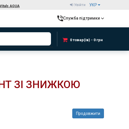
Увійти
УКР
Vitals AQUA
Служба підтримки
0 товар(ів) - 0 грн
НТ ЗІ ЗНИЖКОЮ
Продовжити