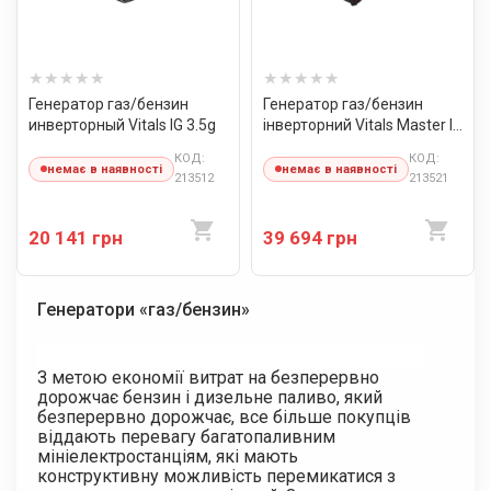
Генератор газ/бензин
Генератор газ/бензин
инверторный Vitals IG 3.5g
інверторний Vitals Master IG
4.2gset
КОД:
КОД:
немає в наявності
немає в наявності
213512
213521
20 141 грн
39 694 грн
Генератори «газ/бензин»
З метою економії витрат на безперервно
дорожчає бензин і дизельне паливо, який
безперервно дорожчає, все більше покупців
віддають перевагу багатопаливним
мініелектростанціям, які мають
конструктивну можливість перемикатися з