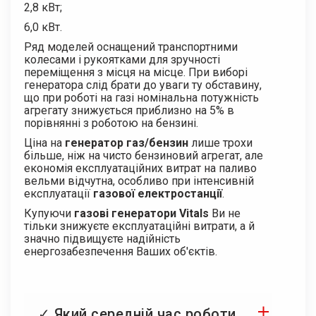
2,8 кВт;
6,0 кВт.
Ряд моделей оснащений транспортними
колесами і рукоятками для зручності
переміщення з місця на місце. При виборі
генератора слід брати до уваги ту обставину,
що при роботі на газі номінальна потужність
агрегату знижується приблизно на 5% в
порівнянні з роботою на бензині.
Ціна на
генератор газ/бензин
лише трохи
більше, ніж на чисто бензиновий агрегат, але
економія експлуатаційних витрат на паливо
вельми відчутна, особливо при інтенсивній
експлуатації
газової електростанції
.
Купуючи
газові генератори Vitals
Ви не
тільки знижуєте експлуатаційні витрати, а й
значно підвищуєте надійність
енергозабезпечення Ваших об'єктів.
✓ Який середній час роботи