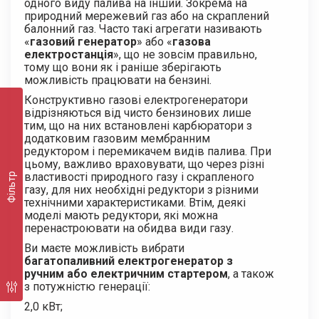
одного виду палива на інший. Зокрема на
природний мережевий газ або на скраплений
балонний газ. Часто такі агрегати називають
«
газовий генератор
» або «
газова
електростанція
», що не зовсім правильно,
тому що вони як і раніше зберігають
можливість працювати на бензині.
Конструктивно газові електрогенератори
відрізняються від чисто бензинових лише
тим, що на них встановлені карбюратори з
додатковим газовим мембранним
редуктором і перемикачем видів палива. При
цьому, важливо враховувати, що через різні
властивості природного газу і скрапленого
Фільтр
газу, для них необхідні редуктори з різними
технічними характеристиками. Втім, деякі
моделі мають редуктори, які можна
перенастроювати на обидва види газу.
Ви маєте можливість вибрати
багатопаливний електрогенератор з
ручним або електричним стартером
, а також
з потужністю генерації:
2,0 кВт;