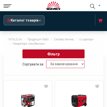
Каталог товарів
x
VITALS.UA
Продукція Vitals
Силова техніка
Генератори
Генератори «газ/бензин»
Фільтр
Сортувати за: