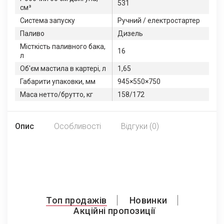
531
см³
Система запуску
Ручний / електростартер
Паливо
Дизель
Місткість паливного бака,
16
л
Об'єм мастила в картері, л
1,65
Габарити упаковки, мм
945×550×750
Маса нетто/брутто, кг
158/172
Опис
Особливості
Відгуки (0)
Топ продажів
Новинки
Акційні пропозиції