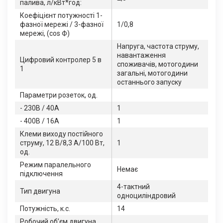
палива, л/кВт*год:
Коефіцієнт потужності 1-
фазної мережі / 3-фазної
1/0,8
мережі, (сos Ф)
Напруга, частота струму,
навантаження
Цифровий контролер 5 в
споживачів, мотогодини
1
загальні, мотогодини
останнього запуску
Параметри розеток, од.
- 230В / 40А
1
- 400В / 16А
1
Клеми виходу постійного
струму, 12 В/8,3 А/100 Вт,
1
од.
Режим паралельного
Немає
підключення
4-тактний
Тип двигуна
одноциліндровий
Потужність, к.с.
14
Робочий об’єм двигуна,