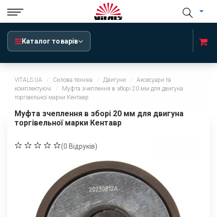
Каталог товарів
VITALS.UA
Силова техніка
Двигуни
Аксесуари та
комплектуючі
Муфта зчеплення в зборі 20 мм для двигуна
торгівельної марки Кентавр
Муфта зчеплення в зборі 20 мм для двигуна
торгівельної марки Кентавр
(
0
Відруків)