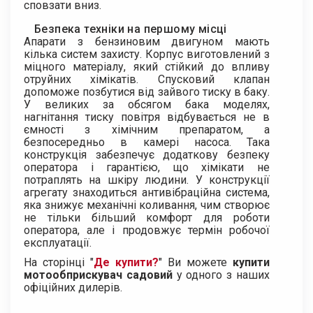
сповзати вниз.
Безпека техніки на першому місці
Апарати з бензиновим двигуном мають
кілька систем захисту. Корпус виготовлений з
міцного матеріалу, який стійкий до впливу
отруйних хімікатів. Спусковий клапан
допоможе позбутися від зайвого тиску в баку.
У великих за обсягом бака моделях,
нагнітання тиску повітря відбувається не в
ємності з хімічним препаратом, а
безпосередньо в камері насоса. Така
конструкція забезпечує додаткову безпеку
оператора і гарантією, що хімікати не
потраплять на шкіру людини. У конструкції
агрегату знаходиться антивібраційна система,
яка знижує механічні коливання, чим створює
не тільки більший комфорт для роботи
оператора, але і продовжує термін робочої
експлуатації.
На сторінці "
Де купити?
" Ви можете
купити
мотообприскувач садовий
у одного з наших
офіційних дилерів.