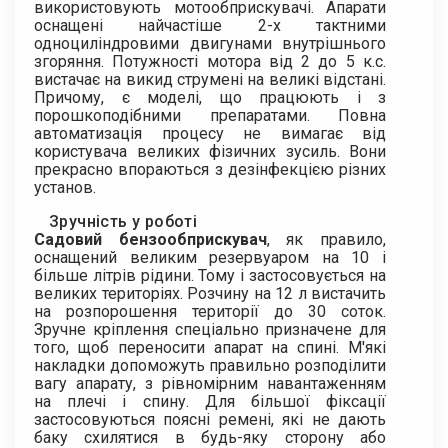
використовують мотообприскувачі. Апарати
оснащені найчастіше 2-х тактними
одноциліндровими двигунами внутрішнього
згоряння. Потужності мотора від 2 до 5 к.с.
вистачає на викид струмені на великі відстані.
Причому, є моделі, що працюють і з
порошкоподібними препаратами. Повна
автоматизація процесу не вимагає від
користувача великих фізичних зусиль. Вони
прекрасно впораються з дезінфекцією різних
установ.
Зручність у роботі
Садовий бензообприскувач
, як правило,
оснащений великим резервуаром на 10 і
більше літрів рідини. Тому і застосовується на
великих територіях. Розчину на 12 л вистачить
на розпорошення території до 30 соток.
Зручне кріплення спеціально призначене для
того, щоб переносити апарат на спині. М'які
накладки допоможуть правильно розподілити
вагу апарату, з рівномірним навантаженням
на плечі і спину. Для більшої фіксації
застосовуються поясні ремені, які не дають
баку схилятися в будь-яку сторону або