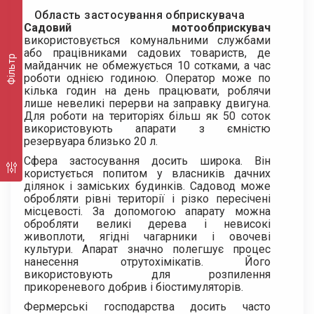
Область застосування обприскувача
Садовий мотообприскувач
використовується комунальними службами
або працівниками садових товариств, де
Фільтр
майданчик не обмежується 10 сотками, а час
роботи однією годиною. Оператор може по
кілька годин на день працювати, роблячи
лише невеликі перерви на заправку двигуна.
Для роботи на територіях більш як 50 соток
використовують апарати з ємністю
резервуара близько 20 л.
Сфера застосування досить широка. Він
користується попитом у власників дачних
ділянок і заміських будинків. Садовод може
обробляти рівні території і різко пересічені
місцевості. За допомогою апарату можна
обробляти великі дерева і невисокі
живоплоти, ягідні чагарники і овочеві
культури. Апарат значно полегшує процес
нанесення отрутохімікатів. Його
використовують для розпилення
прикореневого добрив і біостимуляторів.
Фермерські господарства досить часто