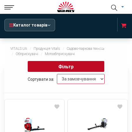
Каталог товарів
x
VITALS.UA
Продукція Vitals
Садово-паркова техніка
Обприскувачі
Мотообприскувачі
Фільтр
Сортувати за: