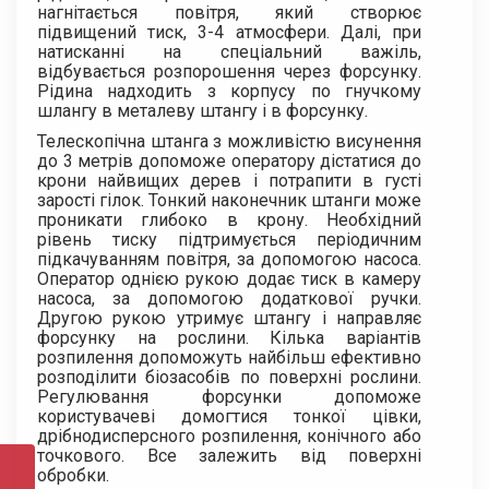
нагнітається повітря, який створює
підвищений тиск, 3-4 атмосфери. Далі, при
натисканні на спеціальний важіль,
відбувається розпорошення через форсунку.
Рідина надходить з корпусу по гнучкому
шлангу в металеву штангу і в форсунку.
Телескопічна штанга з можливістю висунення
до 3 метрів допоможе оператору дістатися до
крони найвищих дерев і потрапити в густі
зарості гілок. Тонкий наконечник штанги може
проникати глибоко в крону. Необхідний
рівень тиску підтримується періодичним
підкачуванням повітря, за допомогою насоса.
Оператор однією рукою додає тиск в камеру
насоса, за допомогою додаткової ручки.
Другою рукою утримує штангу і направляє
форсунку на рослини. Кілька варіантів
розпилення допоможуть найбільш ефективно
розподілити біозасобів по поверхні рослини.
Регулювання форсунки допоможе
користувачеві домогтися тонкої цівки,
дрібнодисперсного розпилення, конічного або
точкового. Все залежить від поверхні
обробки.