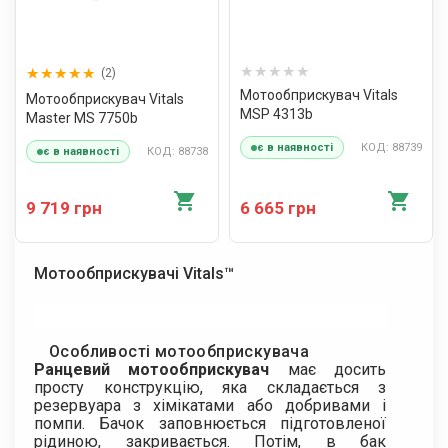
(2)
Мотообприскувач Vitals
Мотообприскувач Vitals
MSP 4313b
Master MS 7750b
КОД: 88739
є в наявності
КОД: 88738
є в наявності
9 719 грн
6 665 грн
Мотообприскувачі Vitals™
Особливості мотообприскувача
Ранцевий мотообприскувач
має досить
просту конструкцію, яка складається з
резервуара з хімікатами або добривами і
помпи. Бачок заповнюється підготовленої
рідиною, закривається. Потім, в бак