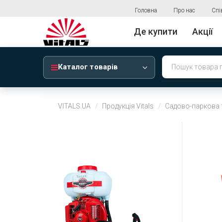
Головна
Про нас
Спі
Де купити
Акції
Каталог товарів
VITALS.UA
Продукція Vitals
Садово-паркова 