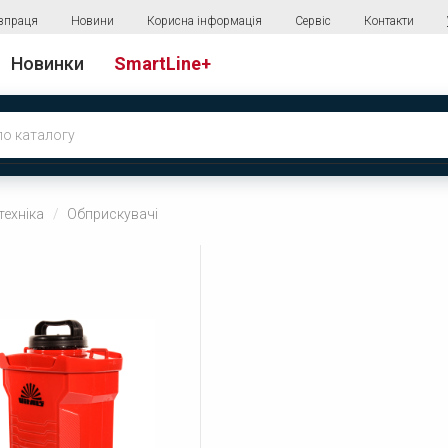
впраця
Новини
Корисна інформація
Сервіс
Контакти
Новинки
SmartLine+
техніка
Обприскувачі