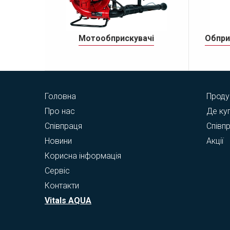
Мотообприскувачі
Обпри
Головна
Проду
Про нас
Де ку
Співпраця
Співп
Новини
Акції
Корисна інформація
Сервіс
Контакти
Vitals AQUA