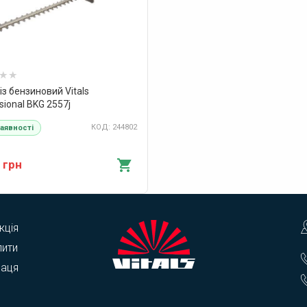
з бензиновий Vitals
sional BKG 2557j
КОД: 244802
наявності
 грн
кція
пити
раця