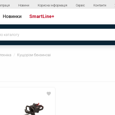
впраця
Новини
Корисна інформація
Сервіс
Контакти
Новинки
SmartLine+
техніка
Кущорізи бензинові