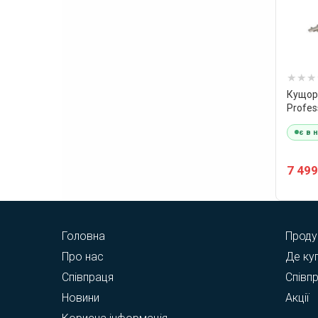
Кущорі
Profes
є в 
7 499
Головна
Проду
Про нас
Де ку
Співпраця
Співп
Новини
Акції