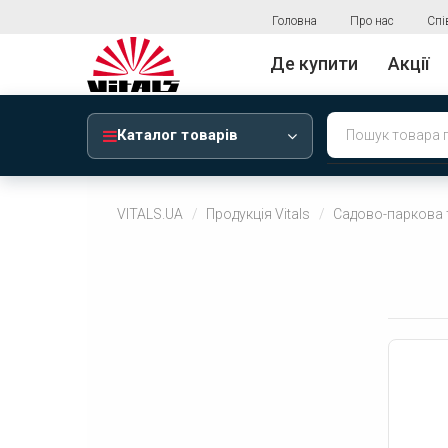
Головна
Про нас
Спі
Де купити
Акції
Каталог товарів
VITALS.UA
Продукція Vitals
Садово-паркова 