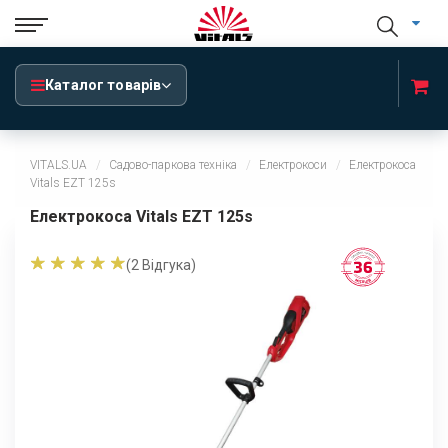
Каталог товарів
VITALS.UA
Садово-паркова техніка
Eлектрокоси
Електрокоса
Vitals EZT 125s
Електрокоса Vitals EZT 125s
(
2
Відгука)