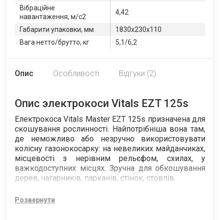
Вібраційне
4,42
навантаження, м/с2
Габарити упаковки, мм
1830х230х110
Вага нетто/брутто, кг
5,1/6,2
Опис
Особливості
Відгуки (2)
Опис электрокоси Vitals EZT 125s
Електрокоса Vitals Master EZT 125s призначена для
скошування рослинності. Найпотрібніша вона там,
де неможливо або незручно використовувати
колісну газонокосарку: на невеликих майданчиках,
місцевості з нерівним рельєфом, схилах, у
важкодоступних місцях. Зручна для обкошування
дерев, чагарників, парканів, стінок, стовпів.
Потужний (1200 Вт) двигун і різальний інструмент
Розвернути
електрокоси Vitals Master EZT 125s дають змогу з
великою швидкістю косити рослинність ліскою, за