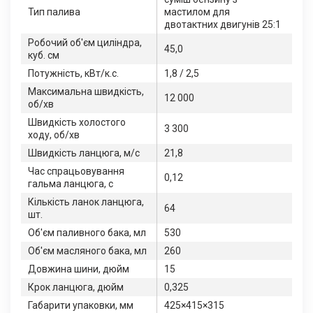
Тип палива
мастилом для
двотактних двигунів 25:1
Робочий об'єм циліндра,
45,0
куб. см
Потужність, кВт/к.с.
1,8 / 2,5
Максимальна швидкість,
12 000
об/хв
Швидкість холостого
3 300
ходу, об/хв
Швидкість ланцюга, м/c
21,8
Час спрацьовування
0,12
гальма ланцюга, с
Кількість ланок ланцюга,
64
шт.
Об'єм паливного бака, мл
530
Об'єм масляного бака, мл
260
Довжина шини, дюйм
15
Крок ланцюга, дюйм
0,325
Габарити упаковки, мм
425×415×315