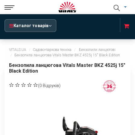
Каталог товарів
VITALS.UA
Садово-паркова техніка
Бензопили ланцюгові
Бензопила ланцюгова Vitals Master BKZ 4525j 15" Black Edition
Бензопила ланцюгова Vitals Master BKZ 4525j 15"
Black Edition
(
0
Відруків)