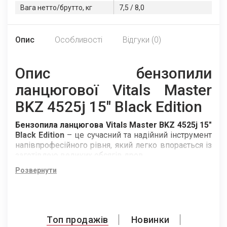
Вага нетто/брутто, кг
7,5 / 8,0
Опис
Особливості
Відгуки (0)
Опис бензопили
ланцюгової Vitals Master
BKZ 4525j 15" Black Edition
Бензопила ланцюгова Vitals Master BKZ 4525j 15"
Black Edition
– це сучасний та надійний інструмент
напівпрофесійного рівня, який легко впорається із
заготівлею великих обсягів дров.
Розвернути
Потужність та продуктивність
Бензопила ланцюгова Vitals Master BKZ 4525j 15"
Black Edition
, оснащена надійним двотактним
двигуном із повітряним охолодженням об’ємом
Топ продажів
Новинки
циліндра 45,0 см3 та потужністю 2,5 к.с. (1,8 кВт).