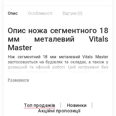
Опис
Особливості
Відгуки (0)
Опис ножа сегментного 18
мм металевий Vitals
Master
Ніж сегментний 18 мм металевий Vitals Master
застосовується на будівлях та складах, а також у
домашній та офісній роботі. Цей інструмент без
зусиль справляється з монтажною піною,
шпалерами, скотчем, плівкою, папером та іншими
Розвернути
матеріалами. Матеріал леза — сталь SK5, яка
завдяки своєму складу, надовго зберігає гостроту
ріжучої кромки. Лінійний автоматичний фіксатор
надійно фіксує лезо для зручності та безпеки під
час роботи. Металева напрямна дозволяє ножу
Топ продажів
Новинки
бути одночасно легким та надійним.
Акційні пропозиції