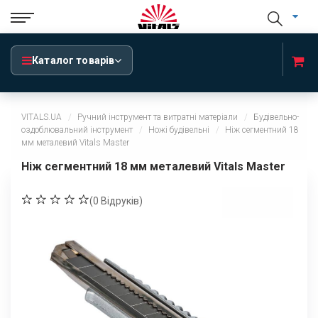
Каталог товарів
VITALS.UA
Ручний інструмент та витратні матеріали
Будівельно-
оздоблювальний інструмент
Ножі будівельні
Ніж сегментний 18
мм металевий Vitals Master
Ніж сегментний 18 мм металевий Vitals Master
(
0
Відруків)