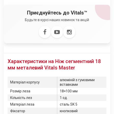
Приєднуйтесь до Vitals™
Будьте в курсі наших новинок та акцій
Характеристики на Ніж сегментний 18
мм металевий Vitals Master
алюміній з гумовими
Матеріал корпусу
вставками
Розмір леза
18×100 мм
Кількість лез
1 од.
Матеріал леза
сталь SK 5
Фіксатор
кнопковий