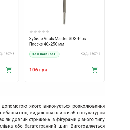
Зубило Vitals Master SDS-Plus
Плоске 40х250 мм
: 150743
КОД: 150744
є в наявності
106 грн
за допомогою якого виконується розколювання
довбання стін, видалення плитки або штукатурки
є як довгий стрижень із фігурами різного типу
голівка або багатогранний шип. Виготовляється