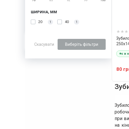
78
85
92
99
106
ШИРИНА, ММ
20
40
1
1
Зубило
250х1
Скасувати
Виберіть фільтри
є в 
80 гр
Зуб
Зубил
робочи
при ви
на кін