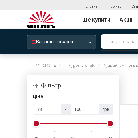
Головна
Про нас
Спі
Де купити
Акції
Каталог товарів
VITALS.UA
Продукція Vitals
Ручний інструмен
Фiльтр
ЦІНА
-
грн