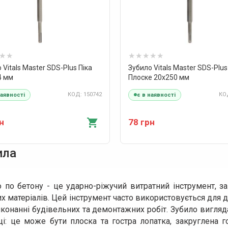
 Vitals Master SDS-Plus Піка
Зубило Vitals Master SDS-Plus
4 мм
Плоске 20х250 мм
КОД: 150742
КОД
наявності
є в наявності
н
78 грн
ила
о по бетону - це ударно-ріжучий витратний інструмент, 
х матеріалів. Цей інструмент часто використовується для 
конанні будівельних та демонтажних робіт. Зубило вигляда
ці: це може бути плоска та гостра лопатка, закруглена 