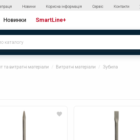
впраця
Новини
Корисна інформація
Сервіс
Контакти
Новинки
SmartLine+
т та витратні матеріали
Витратні матеріали
Зубила