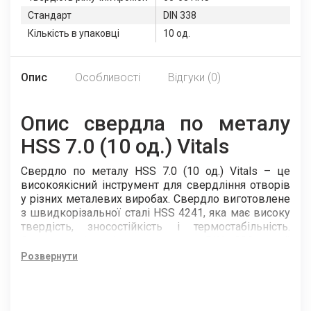
Стандарт
DIN 338
Кількість в упаковці
10 од.
Опис
Особливості
Відгуки (0)
Опис свердла по металу
HSS 7.0 (10 од.) Vitals
Свердло по металу HSS 7.0 (10 од.) Vitals – це
високоякісний інструмент для свердління отворів
у різних металевих виробах. Свердло виготовлене
з швидкорізальної сталі HSS 4241, яка має високу
твердість, зносостійкість і термостабільність.
Свердло відповідає стандарту DIN 338, який
регламентує геометричні параметри та точність
Розвернути
свердл. Кут заточування свердла становить 118°,
що є оптимальним для свердління сталі. Твердість
різальних кромок свердла сягає 60-63 HRC, що
гарантує довгий термін служби та високу