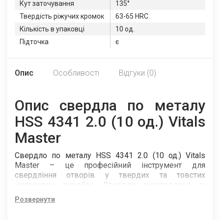
Кут заточування
135°
Твердість ріжучих кромок
63-65 HRC
Кількість в упаковці
10 од.
Підточка
є
Опис
Особливості
Відгуки (0)
Опис свердла по металу
HSS 4341 2.0 (10 од.) Vitals
Master
Свердло по металу HSS 4341 2.0 (10 од.) Vitals
Master – це професійний інструмент для
свердління отворів у твердих та товстих
металевих виробах. Свердло виготовлене зі
спеціальної швидкорізальної сталі (HSS 4341), яка
Розвернути
має високу твердість, зносостійкість та
термостабільність. Свердло відповідає стандарту